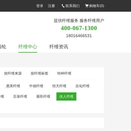
登录
注册
|
联系我们
购物车(
0
)
提供纤维服务 服务纤维用户
400-067-1300
18016466531
腈纶
纤维中心
纤维资讯
按纤维来源
按纤维标签
特种纤维
惠美纤维
中禛纤维
恒天纤维
吉化纤维
纤维
百泉纤维
展邑纤维
佳人纤维