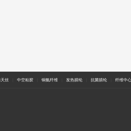
精天丝
|
中空粘胶
|
铜氨纤维
|
发热腈纶
|
抗菌腈纶
|
纤维中