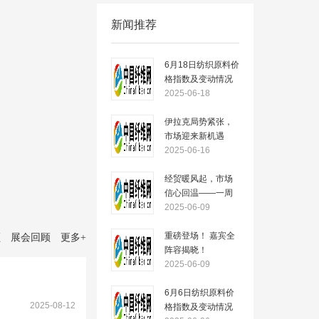
新闻推荐
6月18日纺织原料价
格指数及变动情况
2025-06-18
伊拉克局势紧张，
市场迎来新机遇
——一周市场行情
2025-06-16
（2025.6.16）
经贸暖风起，市场
信心回温——一周
市场行情
2025-06-09
（2025.6.09）
重磅登场！ 嘉宾全
顾
展会回顾
更多
+
阵容揭晓！
2025-06-09
6月6日纺织原料价
2025-08-12
格指数及变动情况