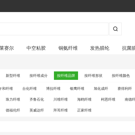
莱赛尔
中空粘胶
铜氨纤维
发热腈纶
抗菌
新型纤维
按纤维成分
按纤维品牌
按纤维形状
按纤维颜色
午和纤维
台化纤维
博拉纤维
银鹰纤维
旭化成纤
赛得利纤
珠力纤维
齐鲁石化
川维纤维
海鸥纤维
柯恩纤维
南德
德福伦纤
英威达纤
拜耳纤维
正家纤维