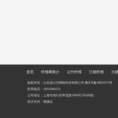
首页
|
纤维网简介
|
云竹纤维
|
兰精纤维
|
兰
版权所有：山东进口宝网络科技有限公司
鲁ICP备19033271号
联系电话：18016466531
公司地址：上海市闵行区申昆路1999号2号408室
技术支持：
智禛云