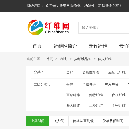
网站链接：
欢迎光临纤维网|差别化、功能性、新型纤维之家！
首页
纤维网简介
云竹纤维
云竹
当前位置：
首页
>
商城
>
按纤维品牌
>
佳人纤维
分类：
全部
功能性纤维
差别化纤维
二级分类：
全部
兰精纤维
三友纤维
百草纤维
邦特纤维
仪征纤维
海天纤维
三菱纤维
全宇纤维
上架时间
按人气
价格从高到低
价格从低到高