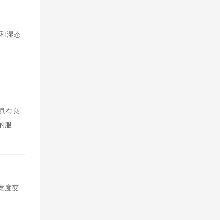
态和湿态
维具有良
的服
宽度变