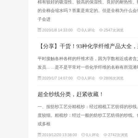
棉有较好的吸湿性、较高的保湿性、良好的耐热性、
的全棉会缩水吗？答案是肯定的。但是全棉为什么会
子会进
2020/1/8 14:33:00
0人评论
2547次浏览
【分享】干货！93种化学纤维产品大全
平时接触各种各样的纤维术语，因为字数相近或者含
发员... ...是不是平常对一些化学纤维的名称有
2020/1/7 14:07:00
0人评论
2806次浏览
超全纱线分类，赶紧收藏！
一、按纺纱工艺分精梳纱：经过精梳工艺纺得的纱线
度较细。粗梳纱：经过一般的纺纱工艺纺得的纱线。
或多根
2019/12/20 13:38:00
0人评论
2742次浏览