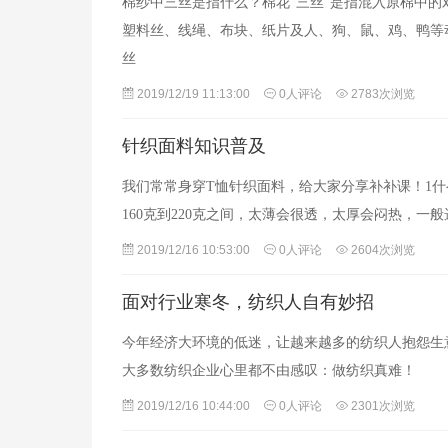
棉纱中三丝是指什么？棉花“三丝”是指混入原棉中
塑料丝、线绳、布块、纸片及人、狗、鼠、鸡、鸭等
丝
2019/12/19 11:13:00
0人评论
2783次浏览
针织面料知识普及
我们常常身穿T恤针织面料，给大家分享补补课！1
160克到220克之间，太薄会很透，太厚会闷热，一般选择
2019/12/16 10:53:00
0人评论
2604次浏览
面对行业寒冬，纺织人自有妙招
今年经济大环境的低迷，让越来越多的纺织人抱怨生
大多数纺织企业心里都不由感叹：做纺织真难！
2019/12/16 10:44:00
0人评论
2301次浏览