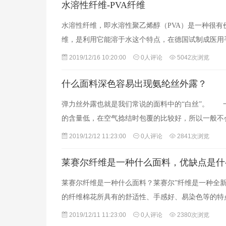
水溶性纤维-PVA纤维
水溶性纤维，即水溶性聚乙烯醇（PVA）是一种很有
维，是利用它能溶于水这个特点，在德国试制成医用
2019/12/16 10:20:00
0人评论
5042次浏览
什么面料深色容易出现氨纶丝外露？
弹力丝外露也就是我们常说的面料中的“白丝”。 
的含量低，在空气捻结时包覆的比较好，所以一般不
2019/12/12 11:23:00
0人评论
2841次浏览
莱赛尔纤维是一种什么面料，优缺点是什
莱赛尔纤维是一种什么面料？莱赛尔”纤维是一种全新
的纤维棉花所具有的舒适性、手感好、易染色等的特
2019/12/11 11:23:00
0人评论
2380次浏览