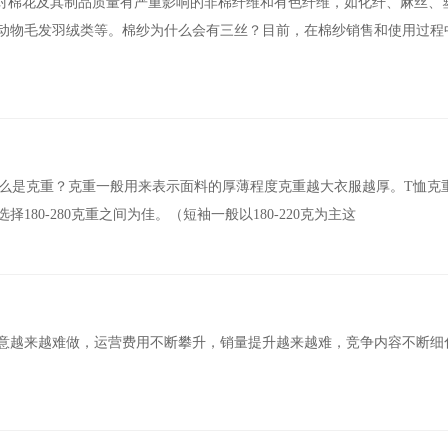
的对棉花及其制品质量有严重影响的非棉纤维和有色纤维，如化纤、麻丝、
动物毛发羽绒类等。棉纱为什么会有三丝？目前，在棉纱销售和使用过程
什么是克重？克重一般用来表示面料的厚薄程度克重越大衣服越厚。T恤克
180-280克重之间为佳。（短袖一般以180-220克为主这
意越来越难做，运营费用不断攀升，销量提升越来越难，竞争内容不断细