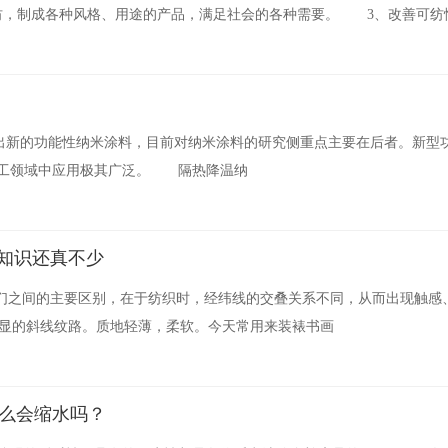
纺，制成各种风格、用途的产品，满足社会的各种需要。 3、改善可纺
新的功能性纳米涂料，目前对纳米涂料的研究侧重点主要在后者。新型
加工领域中应用极其广泛。 隔热降温纳
织知识还真不少
它们之间的主要区别，在于纺织时，经纬线的交叠关系不同，从而出现触感
明显的斜线纹路。质地轻薄，柔软。今天常用来装裱书画
么会缩水吗？