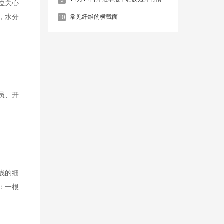
位关心
，水分
常见纤维的横截面
10
员、开
线的细
：一根