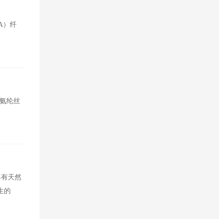
A）纤
氨纶丝
具有天然
生的