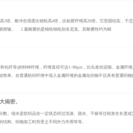
毛高3倍。耐冲击强度比锦纶高4倍，比粘胶纤维高20倍。它坚固结实，干
易褶皱。 2.最耐磨的是锦纶锦纶别名尼龙。其耐磨性约为棉
和化纤等)的特种纤维，纤维直径可达1~80μm，比头发丝还细。金属纤
较简单。在普通纺织纤维中混入金属纤维的金属化织物不仅具有普通织物
素大揭密。
分数。缩水是纺织品在一定状态经过洗涤、脱水、干燥等过程发生长度或
的结构、织物加工时所受之不同外力作用等等。