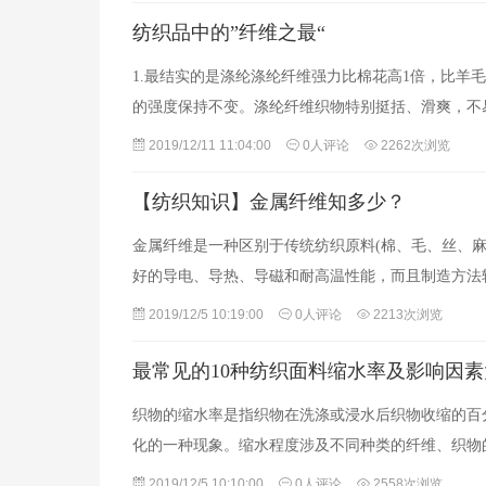
纺织品中的”纤维之最“
1.最结实的是涤纶涤纶纤维强力比棉花高1倍，比羊
的强度保持不变。涤纶纤维织物特别挺括、滑爽，不
2019/12/11 11:04:00
0人评论
2262次浏览
【纺织知识】金属纤维知多少？
金属纤维是一种区别于传统纺织原料(棉、毛、丝、麻
好的导电、导热、导磁和耐高温性能，而且制造方法
2019/12/5 10:19:00
0人评论
2213次浏览
最常见的10种纺织面料缩水率及影响因
织物的缩水率是指织物在洗涤或浸水后织物收缩的百
化的一种现象。缩水程度涉及不同种类的纤维、织物
2019/12/5 10:10:00
0人评论
2558次浏览