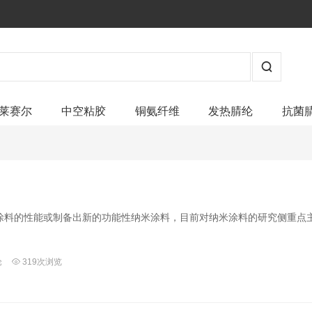
莱赛尔
中空粘胶
铜氨纤维
发热腈纶
抗菌
涂料的性能或制备出新的功能性纳米涂料，目前对纳米涂料的研究侧重点
论
319次浏览