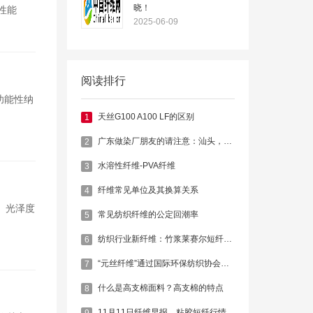
晓！
性能
2025-06-09
阅读排行
功能性纳
天丝G100 A100 LF的区别
1
广东做染厂朋友的请注意：汕头，肇庆，广州，东莞多家印染被查封关停
2
水溶性纤维-PVA纤维
3
纤维常见单位及其换算关系
4
、光泽度
常见纺织纤维的公定回潮率
5
纺织行业新纤维：竹浆莱赛尔短纤维 Bamboo Lyocell Fiber
6
“元丝纤维”通过国际环保纺织协会认证
7
什么是高支棉面料？高支棉的特点
8
11月11日纤维早报，粘胶短纤行情偏弱
9