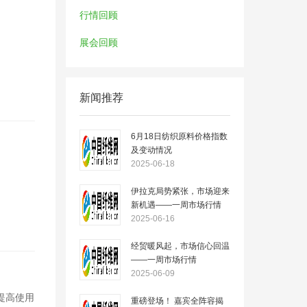
行情回顾
展会回顾
新闻推荐
6月18日纺织原料价格指数
及变动情况
2025-06-18
伊拉克局势紧张，市场迎来
新机遇——一周市场行情
（2025.6.16）
2025-06-16
经贸暖风起，市场信心回温
——一周市场行情
（2025.6.09）
2025-06-09
提高使用
重磅登场！ 嘉宾全阵容揭