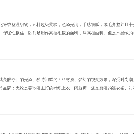
化纤或整理织物，面料超级柔软，色泽光润，手感细腻，绒毛齐整并且十
，保暖性极佳，以前是用作高档毛毯的面料，属高档面料。但是水晶绒的
其亮眼夺目的光泽、独特闪耀的面料材质、梦幻的视觉效果，深受时尚潮
尚品牌；无论是春秋装主打的针织上衣、阔腿裤，还是夏装的连衣裙、衬