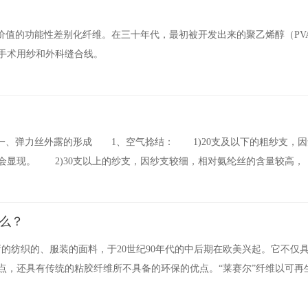
价值的功能性差别化纤维。在三十年代，最初被开发出来的聚乙烯醇（PV
手术用纱和外科缝合线。
一、弹力丝外露的形成 1、空气捻结： 1)20支及以下的粗纱支，因
会显现。 2)30支以上的纱支，因纱支较细，相对氨纶丝的含量较高，
么？
的纺织的、服装的面料，于20世纪90年代的中后期在欧美兴起。它不仅
点，还具有传统的粘胶纤维所不具备的环保的优点。“莱赛尔”纤维以可再