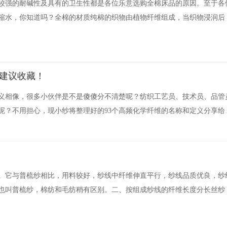
较强的耐碱性及具有的卫生性都是各位乐意选购全棉床品的原因。至于各
缩水，你知道吗？全棉的材质纯棉的织物由植物纤维组成，当织物浸润后
，建议收藏！
义相像，很多小伙伴是不是傻傻分不清楚呢？纺织工艺员、技术员、品管
所混淆呢？不用担心，现小纱将整理好的93个高频化学纤维的名称和定义分享给
。它与普梳纱相比，用料较好，纱线中纤维伸直平行，纱线品质优良，纱
也叫普梳纱，棉纺和毛纺稍有区别。二、按组成纱线的纤维长度分长丝纱