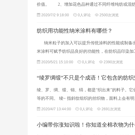
价值。 2、增加花色品种通过不同纤维纯纺或混
2020/7/2 9:18:00
0人评论
2500次浏览
纺织用功能性纳米涂料有哪些？
纳米粒子的加入可以提升传统涂料的性能或制备出
米涂料可赋予纺织品良好的功能性，在纺织品印染
2020/5/21 15:10:00
0人评论
2390次浏览
“绫罗绸缎”不只是个成语！它包含的纺
绫、罗、绸、缎、锦、绢，都是“织出来”的料子。
等的不同。 绫~ 指斜纹组织的丝织物，面料上会有
2020/4/7 13:44:00
0人评论
2691次浏览
小编带你涨知识啦！你知道全棉衣物为什