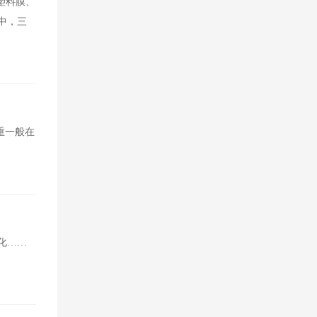
塑料膜、
中，三
重一般在
化……