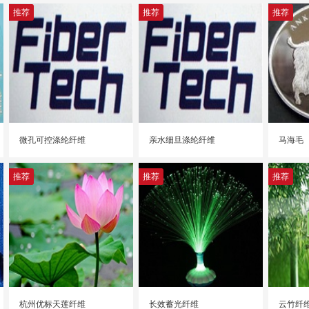
推荐
推荐
推荐
微孔可控涤纶纤维
亲水细旦涤纶纤维
马海毛
推荐
推荐
推荐
杭州优标天莲纤维
长效蓄光纤维
云竹纤