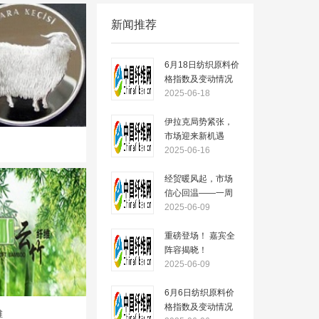
新闻推荐
6月18日纺织原料价
格指数及变动情况
2025-06-18
伊拉克局势紧张，
市场迎来新机遇
——一周市场行情
2025-06-16
（2025.6.16）
经贸暖风起，市场
信心回温——一周
市场行情
2025-06-09
（2025.6.09）
重磅登场！ 嘉宾全
阵容揭晓！
2025-06-09
6月6日纺织原料价
格指数及变动情况
维