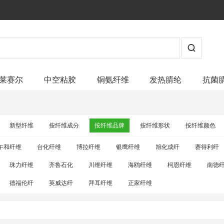
莱赛尔
中空粘胶
铜氨纤维
发热腈纶
抗菌
新型纤维
按纤维成分
按纤维品牌
按纤维形状
按纤维颜色
午和纤维
台化纤维
博拉纤维
银鹰纤维
旭化成纤
赛得利纤
珠力纤维
齐鲁石化
川维纤维
海鸥纤维
柯恩纤维
南德
德福伦纤
英威达纤
拜耳纤维
正家纤维