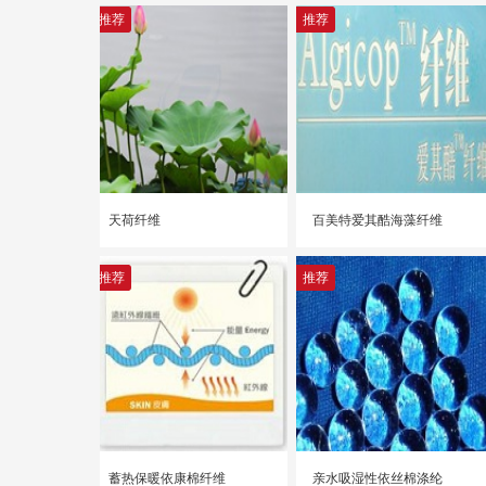
推荐
推荐
天荷纤维
百美特爱其酷海藻纤维
推荐
推荐
蓄热保暖依康棉纤维
亲水吸湿性依丝棉涤纶