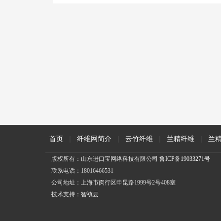
首页
|
纤维网简介
|
云竹纤维
|
兰精纤维
|
兰
版权所有：山东进口宝网络科技有限公司
鲁ICP备19033271号
联系电话：18016466531
公司地址：上海市闵行区申昆路1999号2号408室
技术支持：
智禛云