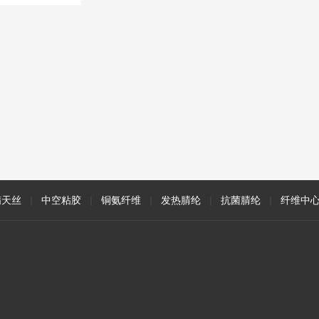
精天丝
|
中空粘胶
|
铜氨纤维
|
发热腈纶
|
抗菌腈纶
|
纤维中