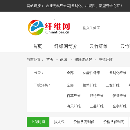
网站链接：
欢迎光临纤维网|差别化、功能性、新型纤维之家！
首页
纤维网简介
云竹纤维
云竹
当前位置：
首页
>
商城
>
按纤维品牌
>
中禛纤维
分类：
全部
功能性纤维
差别化纤维
二级分类：
全部
兰精纤维
三友纤维
百草纤维
邦特纤维
仪征纤维
海天纤维
三菱纤维
全宇纤维
上架时间
按人气
价格从高到低
价格从低到高