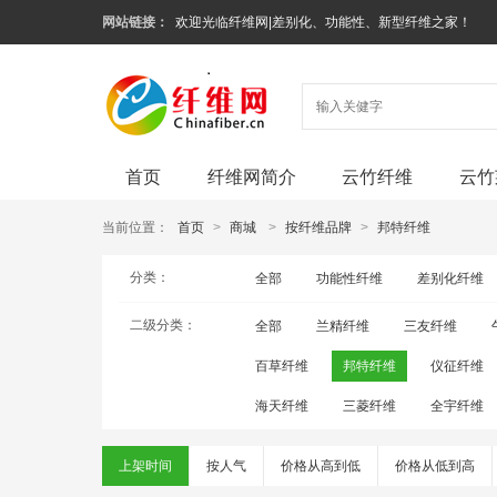
网站链接：
欢迎光临纤维网|差别化、功能性、新型纤维之家！
首页
纤维网简介
云竹纤维
云竹
当前位置：
首页
>
商城
>
按纤维品牌
>
邦特纤维
分类：
全部
功能性纤维
差别化纤维
二级分类：
全部
兰精纤维
三友纤维
百草纤维
邦特纤维
仪征纤维
海天纤维
三菱纤维
全宇纤维
上架时间
按人气
价格从高到低
价格从低到高