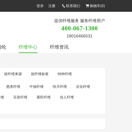
登录
注册
|
联系我们
购物车(
0
)
提供纤维服务 服务纤维用户
400-067-1300
18016466531
腈纶
纤维中心
纤维资讯
按纤维来源
按纤维标签
特种纤维
惠美纤维
中禛纤维
恒天纤维
吉化纤维
纤维
百泉纤维
展邑纤维
佳人纤维