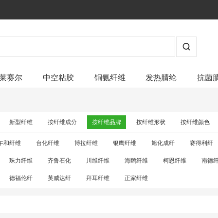
莱赛尔
中空粘胶
铜氨纤维
发热腈纶
抗菌
新型纤维
按纤维成分
按纤维品牌
按纤维形状
按纤维颜色
午和纤维
台化纤维
博拉纤维
银鹰纤维
旭化成纤
赛得利纤
珠力纤维
齐鲁石化
川维纤维
海鸥纤维
柯恩纤维
南德
德福伦纤
英威达纤
拜耳纤维
正家纤维