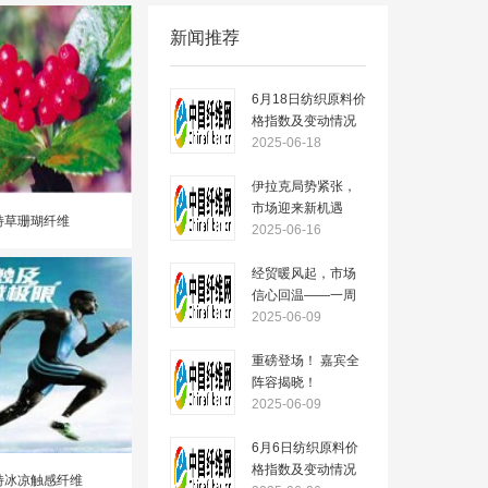
新闻推荐
6月18日纺织原料价
格指数及变动情况
2025-06-18
伊拉克局势紧张，
市场迎来新机遇
特草珊瑚纤维
——一周市场行情
2025-06-16
（2025.6.16）
经贸暖风起，市场
信心回温——一周
市场行情
2025-06-09
（2025.6.09）
重磅登场！ 嘉宾全
阵容揭晓！
2025-06-09
6月6日纺织原料价
格指数及变动情况
特冰凉触感纤维