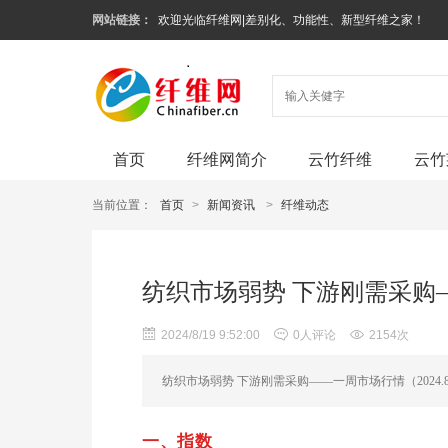
网站链接：
欢迎光临纤维网|差别化、功能性、新型纤维之家！
首页
纤维网简介
云竹纤维
云竹
当前位置：
首页
>
新闻资讯
>
纤维动态
纺织市场弱势 下游刚需采购——
2024/8/19 9:52:00
0人评论
2154次
纺织市场弱势 下游刚需采购——一周市场行情（2024.8.
一、指数