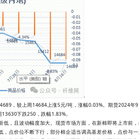
4689
14684
5
/
0.03%
2024
9
，较上周
上涨
元
吨，涨幅
。期货
年
13630
250
1.83%
周
下跌
，跌幅
。
新低，且波动幅度加大。现货市场方面，在新棉即将上市前，
低，点价位不断下行，部分棉企适当调高基差价格，点价与一