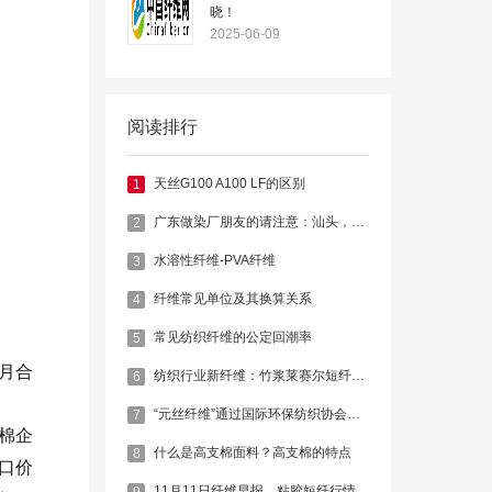
晓！
2025-06-09
阅读排行
天丝G100 A100 LF的区别
1
广东做染厂朋友的请注意：汕头，肇庆，广州，东莞多家印染被查封关停
2
水溶性纤维-PVA纤维
3
纤维常见单位及其换算关系
4
常见纺织纤维的公定回潮率
5
月合
纺织行业新纤维：竹浆莱赛尔短纤维 Bamboo Lyocell Fiber
6
“元丝纤维”通过国际环保纺织协会认证
7
棉企
什么是高支棉面料？高支棉的特点
8
口价
11月11日纤维早报，粘胶短纤行情偏弱
9