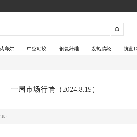
莱赛尔
中空粘胶
铜氨纤维
发热腈纶
抗菌
一周市场行情（2024.8.19）
19）