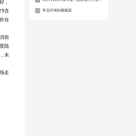
好，
29
含
常见纤维的横截面
10
价在
消前
度陆
，未
场走