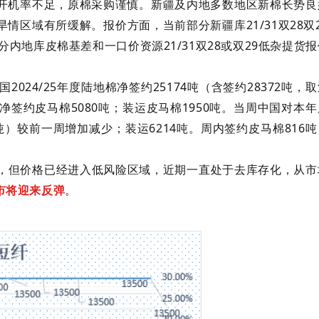
开机率不足，原棉采购谨慎。新疆及内地多数地区新棉长势良
21/31
28
旱情区域有所缓解。报价方面，当前部分新疆库
双
双
21/31
28
29
分内地库皮棉基差和一口价资源
双
或双
低杂提货报
2024/25
25174
28372
国
年度陆地棉净签约
吨（含签约
吨，取
5080
1950
净签约皮马棉
吨；装运皮马棉
吨。当周中国对本年
6214
816
吨）较前一周增加减少；装运
吨。周内签约皮马棉
吨
，但价格已经进入低风险区域，近期一直处于去库存化，从市
市将迎来反弹
。