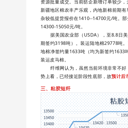
资源批量成交。当前纺企新增订单较少，
新疆地区棉农丰产乐观，内地新棉前期有
1410--14700
/
杂较低提货报价在
元
吨。部
14300-15050
/
元
吨。
USDA
8.8
据美国农业部（
），至
日美
3198
29778
期签约
吨）。装运陆地棉
吨。
1633
1633
地棉净签约量
吨（均为新签约
装运皮马棉。
纤维网认为，虽然当前环境非常不好
势上看，已经接近阶段性底部，故
预计后
三、粘胶短纤