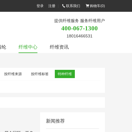
登录
注册
|
联系我们
购物车(
0
)
提供纤维服务 服务纤维用户
400-067-1300
18016466531
腈纶
纤维中心
纤维资讯
按纤维来源
按纤维标签
特种纤维
新闻推荐