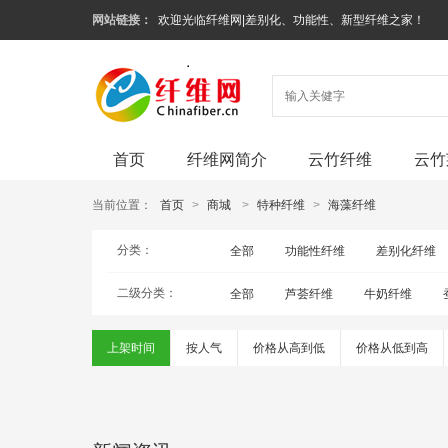
网站链接：
欢迎光临纤维网|差别化、功能性、新型纤维之家！
首页
纤维网简介
云竹纤维
云竹
当前位置：
首页
>
商城
>
特种纤维
>
海藻纤维
分类：
全部
功能性纤维
差别化纤维
二级分类：
全部
芦荟纤维
牛奶纤维
上架时间
按人气
价格从高到低
价格从低到高