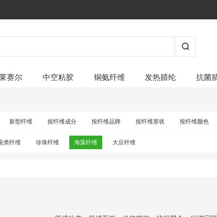
莱赛尔
中空粘胶
铜氨纤维
发热腈纶
抗菌
新型纤维
按纤维成分
按纤维品牌
按纤维形状
按纤维颜色
蚕类纤维
珍珠纤维
海藻纤维
大豆纤维