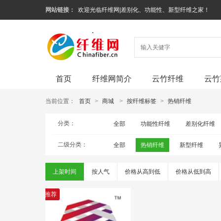
网站链接：
欢迎光临纤维网|差别化、功能性、新型纤维之家！
首页
纤维网简介
云竹纤维
云竹
当前位置：
首页
>
商城
>
按纤维标签
>
热销纤维
分类：
全部
功能性纤维
差别化纤维
二级分类：
全部
热销纤维
新型纤维
上架时间
按人气
价格从高到低
价格从低到高
推荐