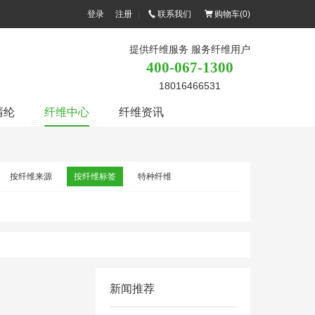
登录
注册
|
联系我们
购物车(
0
)
提供纤维服务 服务纤维用户
400-067-1300
18016466531
腈纶
纤维中心
纤维资讯
按纤维来源
按纤维标签
特种纤维
新闻推荐