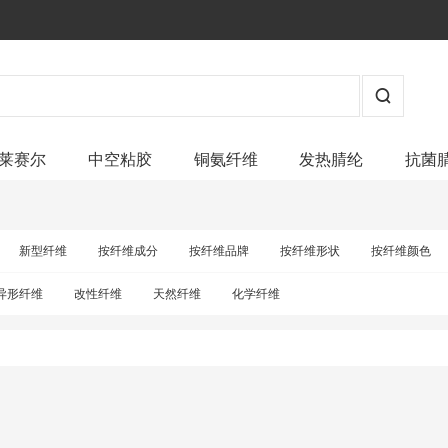
莱赛尔
中空粘胶
铜氨纤维
发热腈纶
抗菌
新型纤维
按纤维成分
按纤维品牌
按纤维形状
按纤维颜色
异形纤维
改性纤维
天然纤维
化学纤维