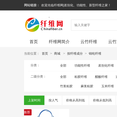
网站链接：
欢迎光临纤维网|差别化、功能性、新型纤维之家！
首页
纤维网简介
云竹纤维
云竹
当前位置：
首页
>
商城
>
按纤维成分
>
锦纶纤维
分类：
全部
功能性纤维
差别化纤维
二级分类：
全部
粘胶纤维
醋酸纤维
竹浆粘胶
麻浆粘胶
玉米纤维
上架时间
按人气
价格从高到低
价格从低到高
推荐