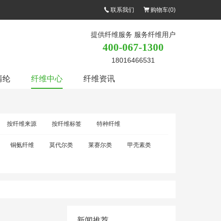
联系我们
购物车(
0
)
提供纤维服务 服务纤维用户
400-067-1300
18016466531
腈纶
纤维中心
纤维资讯
按纤维来源
按纤维标签
特种纤维
铜氨纤维
莫代尔类
莱赛尔类
甲壳素类
新闻推荐