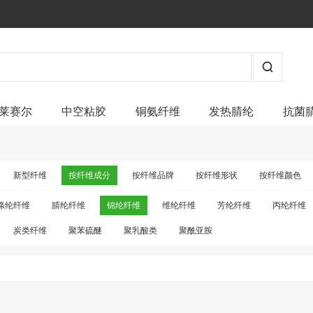
莱赛尔
中空粘胶
铜氨纤维
发热腈纶
抗菌
新型纤维
按纤维成分
按纤维品牌
按纤维形状
按纤维颜色
涤纶纤维
腈纶纤维
锦纶纤维
维纶纤维
芳纶纤维
丙纶纤维
炭类纤维
聚苯硫醚
聚乳酸类
聚酰亚胺