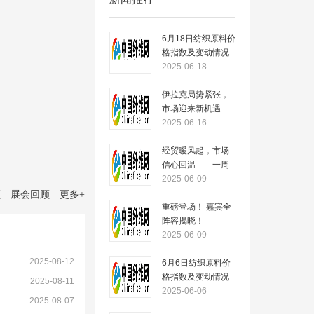
6月18日纺织原料价
格指数及变动情况
2025-06-18
伊拉克局势紧张，
市场迎来新机遇
——一周市场行情
2025-06-16
（2025.6.16）
经贸暖风起，市场
信心回温——一周
市场行情
2025-06-09
（2025.6.09）
顾
展会回顾
更多
+
重磅登场！ 嘉宾全
阵容揭晓！
2025-06-09
2025-08-12
6月6日纺织原料价
格指数及变动情况
）
2025-08-11
2025-06-06
2025-08-07