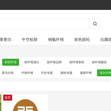
莱赛尔
中空粘胶
铜氨纤维
发热腈纶
抗菌
新型纤维
按纤维成分
按纤维品牌
按纤维形状
按纤维颜色
莫代尔类
竹类纤维
天丝专题
腈纶专题
最新纤维
蛋白纤
推荐