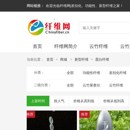
网站链接：
欢迎光临纤维网|差别化、功能性、新型纤维之家！
首页
纤维网简介
云竹纤维
云竹
当前位置：
首页
>
商城
>
新型纤维
>
蛋白纤维
分类：
全部
功能性纤维
差别化纤维
二级分类：
全部
云竹莱赛尔
云竹纤维
上架时间
按人气
价格从高到低
价格从低到高
推荐
推荐