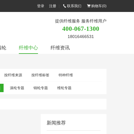
登录
注册
|
联系我们
购物车(
0
)
提供纤维服务 服务纤维用户
400-067-1300
18016466531
腈纶
纤维中心
纤维资讯
按纤维来源
按纤维标签
特种纤维
维
涤纶专题
锦纶专题
维纶专题
新闻推荐