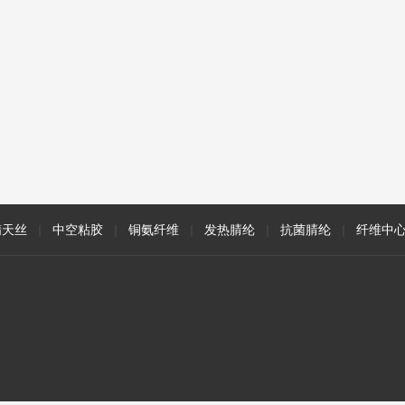
精天丝
|
中空粘胶
|
铜氨纤维
|
发热腈纶
|
抗菌腈纶
|
纤维中