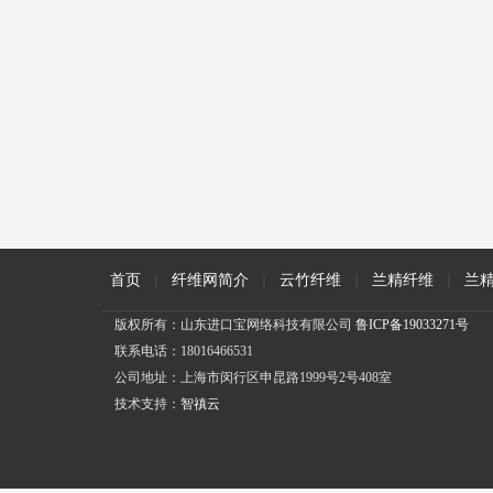
首页
|
纤维网简介
|
云竹纤维
|
兰精纤维
|
兰
版权所有：山东进口宝网络科技有限公司
鲁ICP备19033271号
联系电话：18016466531
公司地址：上海市闵行区申昆路1999号2号408室
技术支持：
智禛云