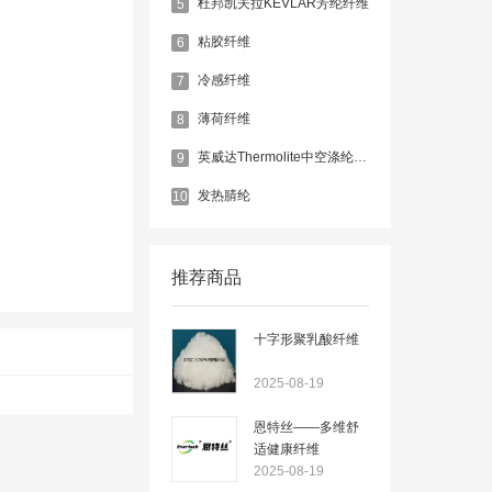
杜邦凯夫拉KEVLAR芳纶纤维
5
粘胶纤维
6
冷感纤维
7
薄荷纤维
8
英威达Thermolite中空涤纶纤维
9
发热腈纶
10
推荐商品
十字形聚乳酸纤维
2025-08-19
恩特丝——多维舒
适健康纤维
2025-08-19