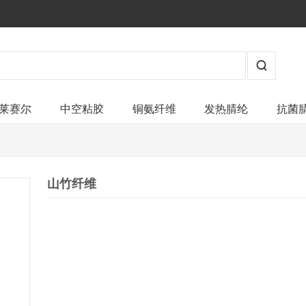
莱赛尔
中空粘胶
铜氨纤维
发热腈纶
抗菌
山竹纤维