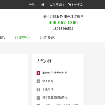
登录
注册
|
联系我们
购物车(
0
)
提供纤维服务 服务纤维用户
400-067-1300
18016466531
腈纶
纤维中心
纤维资讯
人气排行
奥地利兰精天丝纤维
1
拜耳腈纶
2
禾素纤维
3
日本三菱三醋酸纤维
4